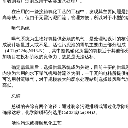
前者则被广泛的应用于各类废水处理厂。
在应用的一些接触氧化工艺的工程中，发现其主要问题是
高等缺点，但由于无需污泥回流，管理方便，所以对于小型的
曝气系统
曝气系统为生物好氧提供必须的氧气，是处理站设计的核
成设计容量过大或不足。活性污泥池的需氧主要由三部分组成
（4.7kgO2/kgNH3-N），其中氨氮硝化所需的氧接
加项目在投标阶段的竞争力，故总是无法达标。
确定需氧量后，选择供氧系统成为关键，目前主要的供氧
内较为常用的水下曝气机和射流器为例，一千瓦的电耗所提供
可选用射流曝气，对于规模较大的废水处理站则选择鼓风曝气
高低。
总磷
总磷的去除有两个途径：通过剩余污泥排磷或通过化学除
确保达标，化学除磷药剂选用CaCl2或Ca(OH)2。
活性污泥或接触氧化工艺