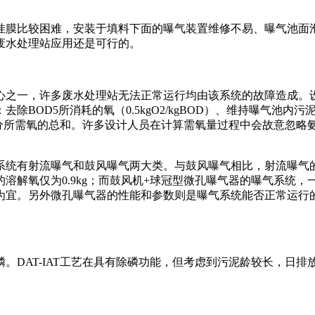
挂膜比较困难，安装于填料下面的曝气装置维修不易、曝气池面
废水处理站应用还是可行的。
心之一，许多废水处理站无法正常运行均由该系统的故障造成。
：去除
BOD5所消耗的氧（0.5kgO2/kgBOD）、维持曝气池内
近于其他部分所需氧的总和。许多设计人员在计算需氧量过程中会故意
系统有射流曝气和鼓风曝气两大类。与鼓风曝气相比，射流曝气
的溶解氧仅为
0.9kg；而鼓风机+球冠型微孔曝气器的曝气系统，一
为宜。另外微孔曝气器的性能和参数则是曝气系统能否正常运行的
磷。
DAT-IAT工艺在具有除磷功能，但考虑到污泥龄较长，日