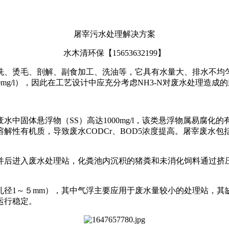
屠宰污水处理解决方案
水木清环保【
15653632199】
洗、烫毛、剖解、副食加工、洗油等，它具有水量大、排水不均
20mg/l），因此在工艺设计中应充分考虑NH3-N对废水处理造成
废水中固体悬浮物（
SS）高达1000mg/l，该类悬浮物属易
解性有机质，导致废水CODCr、BOD5浓度提高。屠宰废水
并后进入废水处理站，化粪池内沉积的猪粪和未消化饲料通过挤
孔径
1～５mm），其中气浮主要应用于废水量较小的处理站，
运行稳定。