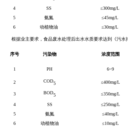
4
SS
≤300mg/L
5
氨氮
≤45mg/L
6
动植物油
≤30mg/L
根据业主要求，食品废水处理后出水水质要求达到《污水
序号
污染物
浓度范围
1
PH
6~9
COD
2
≤
40
0mg/L
5
BOD
3
≤
35
0mg/L
5
4
SS
≤
25
0mg/L
5
氨氮
≤
40
mg/L
6
动植物油
≤10mg/L