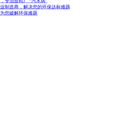
专治造粒厂 “污水病”
业制造商，解决您的环保达标难题
为您破解环保难题