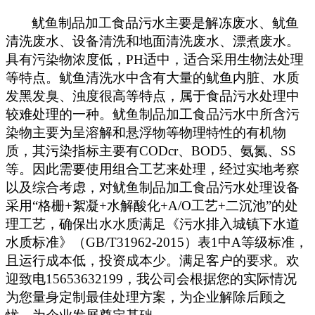
鱿鱼制品加工食品污水主要是解冻废水、鱿鱼
清洗废水、设备清洗和地面清洗废水、漂煮废水。
具有污染物浓度低，PH适中，适合采用生物法处理
等特点。鱿鱼清洗水中含有大量的鱿鱼内脏、水质
发黑发臭、浊度很高等特点，属于食品污水处理中
较难处理的一种。鱿鱼制品加工食品污水中所含污
染物主要为呈溶解和悬浮物等物理特性的有机物
质，其污染指标主要有CODcr、BOD5、氨氮、SS
等。因此需要使用组合工艺来处理，经过实地考察
以及综合考虑，对鱿鱼制品加工食品污水处理设备
采用“格栅+絮凝+水解酸化+A/O工艺+二沉池”的处
理工艺，确保出水水质满足《污水排入城镇下水道
水质标准》（GB/T31962-2015）表1中A等级标准，
且运行成本低，投资成本少。满足客户的要求。欢
迎致电15653632199，我公司会根据您的实际情况
为您量身定制最佳处理方案，为企业解除后顾之