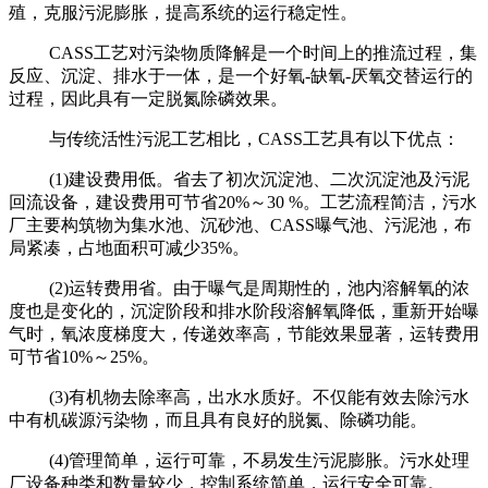
殖，克服污泥膨胀，提高系统的运行稳定性。
CASS工艺对污染物质降解是一个时间上的推流过程，集
反应、沉淀、排水于一体，是一个好氧-缺氧-厌氧交替运行的
过程，因此具有一定脱氮除磷效果。
与传统活性污泥工艺相比，CASS工艺具有以下优点：
(1)建设费用低。省去了初次沉淀池、二次沉淀池及污泥
回流设备，建设费用可节省20%～30 %。工艺流程简洁，污水
厂主要构筑物为集水池、沉砂池、CASS曝气池、污泥池，布
局紧凑，占地面积可减少35%。
(2)运转费用省。由于曝气是周期性的，池内溶解氧的浓
度也是变化的，沉淀阶段和排水阶段溶解氧降低，重新开始曝
气时，氧浓度梯度大，传递效率高，节能效果显著，运转费用
可节省10%～25%。
(3)有机物去除率高，出水水质好。不仅能有效去除污水
中有机碳源污染物，而且具有良好的脱氮、除磷功能。
(4)管理简单，运行可靠，不易发生污泥膨胀。污水处理
厂设备种类和数量较少，控制系统简单，运行安全可靠。