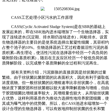
CASS工艺处理小区污水的工作原理
CASS(Cyclic Activated Sludge System)是在SBR的基础上
发展起来的，即在SBR池内进水端增加了一个生物选择器，实
现了连续进水(沉淀期、排水期仍连续进水)，间歇排水。设置
生物选择器的主要目的是使系统选择出絮凝性细菌，其容积约
占整个池子的10%。生物选择器的工艺过程遵循活性污泥的基
质积累--再生理论，使活性污泥在选择器中经历一个高负荷的
吸附阶段(基质积累)，随后在主反应区经历一个较低负荷的基
质降解阶段，以完成整个基质降解的全过程和污泥再生。
据有关资料介绍，污泥膨胀的直接原因是丝状菌的过量
繁殖。由于丝状菌比菌胶团的比表面积大，因此有利于摄取低
浓度底物。但一般丝状菌的比增殖速率比非丝状菌小，在高底
物浓度下菌胶团和丝状菌都以较大速率降解底物与增殖，但由
于胶团细菌比增殖速率较大，其增殖量也较大，从而较丝状菌
占优势，这样利用基质作为推动力选择性地培养胶团细菌，使
其成为曝气池中的优势菌。所以，在CASS池进水端增加一个
设计合理的生物选择器，可以有效地抑制丝状菌的生长和繁