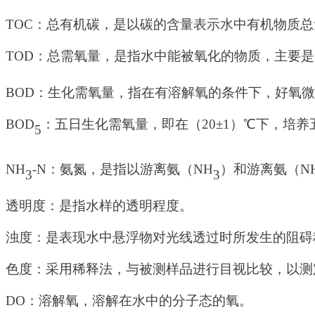
TOC
：总有机碳，是以碳的含量表示水中有机物质总
TOD
：总需氧量，是指水中能被氧化的物质，主要是
BOD
：生化需氧量，指在有溶解氧的条件下，好氧微
BOD
：五日生化需氧量，即在（
2
0±1）℃下，培
5
NH
-N
：氨氮，是指以游离氨（
NH
）和游离氨（
N
3
3
透明度：是指水样的透明程度。
浊度：是表现水中悬浮物对光线透过时所发生的阻碍
色度：采用稀释法，与被测样品进行目视比较，以测
DO
：溶解氧，溶解在水中的分子态的氧。