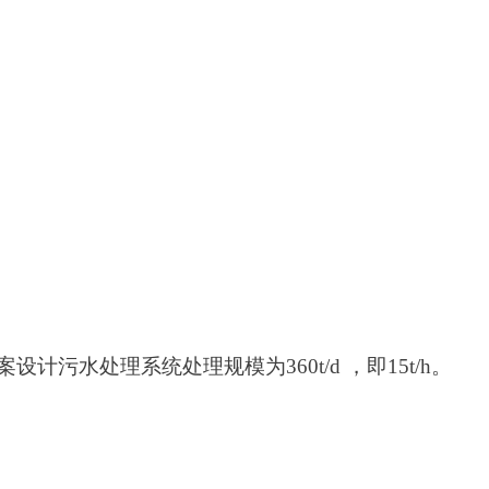
案设计污水处理系统处理规模为
360t/d
，即
15t/h
。