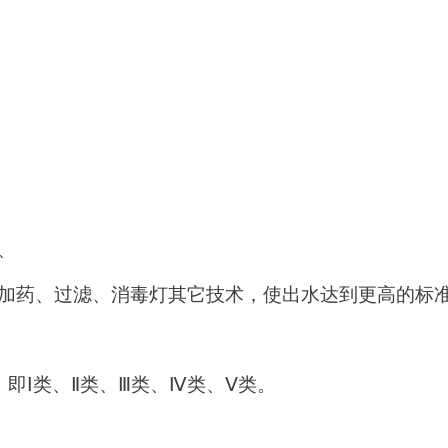
、
加药、过滤、消毒灯其它技术，使出水达到更高的标
，即
Ⅰ类、Ⅱ类、Ⅲ类、Ⅳ类、Ⅴ类。