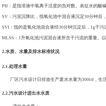
PH
：是指溶液中氢离子活度的负对数。表征水的酸
SV
：污泥沉降比，指氧化池中混合液沉淀
30
分钟后
SVI
：指的是氧化池混合液经
30
分钟沉淀后，
1g
干污
MLSS
：
1
升氧化池污泥混合液所含干污泥的重量。
2.
水质、水量及排水标准状况
2.1.
处理水量
厂区污水设计日排放生产废水水量为
300t/d
，生
2.2.
污水设计进出水水质