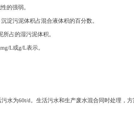
碱性的强弱。
，沉淀污泥体积占混合液体积的百分数。
泥所占的湿污泥体积。
以
mg/L
或
g/L
表示。
活污水为
60t/d
。生活污水和生产废水混合同时处理，方