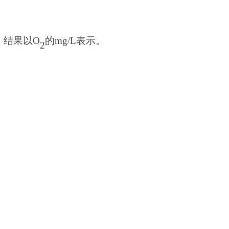
，结果以
O
的
mg/L
表示。
2