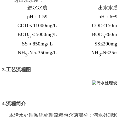
进出水水质：
进水水质
出水水
pH
：
1.59
pH
：
6~
COD
＜
11000mg/L
COD≤150m
BOD
＜
5000mg/L
BOD
≤60m
5
5
SS
＜
850mg/ L
SS≤200mg
NH
-N
＜
350mg/L
NH
-N≤25m
3
3
3.
工艺流程图
4.
流程简介
本污水处理系统处理流程包含两部分：污水处理