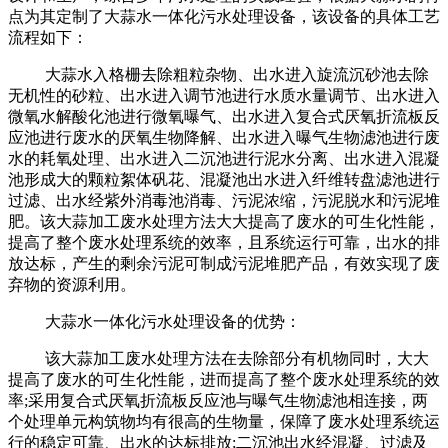
点为其定制了大蒜水一体化污水处理设备，该设备的具体工艺
流程如下：
大蒜水入格栅去除粗粒杂物、出水进入旋流沉砂池去除
无机性的砂粒、出水进入调节池进行水质水量调节、出水进入
微氧水解酸化池进行微氧曝气、出水进入复合式厌氧折流板反
应池进行废水的厌氧生物降解、出水进入曝气生物滤池进行废
水的耗氧处理、出水进入二沉池进行泥水分离、出水进入混凝
池形成大的颗粒絮体矾花、混凝池出水进入纤维转盘滤池进行
过滤、出水经紫外消毒池消毒、污泥浓缩，污泥脱水和污泥堆
肥。该大蒜加工废水处理方法大大提高了废水的可生化性能，
提高了整个废水处理系统的效率，且系统运行可靠，出水的排
放达标，产生的剩余污泥可制成污泥堆肥产品，有效实现了废
弃物的资源利用。
大蒜水一体化污水处理设备的优势：
该大蒜加工废水处理方法在去除部分有机物同时，大大
提高了废水的可生化性能，进而提高了整个废水处理系统的效
率;采用复合式厌氧折流板反应池与曝气生物滤池相连接，两
个处理单元构筑物均有很高的生物量，保障了废水处理系统运
行的稳定可靠、出水的达标排放;二沉池出水经混凝、过滤及