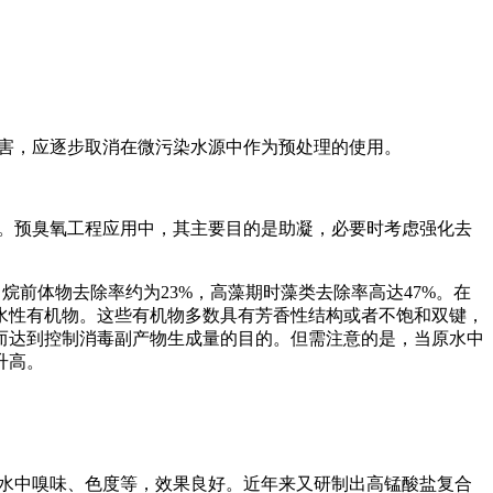
害，应逐步取消在微污染水源中作为预处理的使用。
。预臭氧工程应用中，其主要目的是助凝，必要时考虑强化去
卤甲烷前体物去除率约为23%，高藻期时藻类去除率高达47%。在
水性有机物。这些有机物多数具有芳香性结构或者不饱和双键，
而达到控制消毒副产物生成量的目的。但需注意的是，当原水中
升高。
除水中嗅味、色度等，效果良好。近年来又研制出高锰酸盐复合