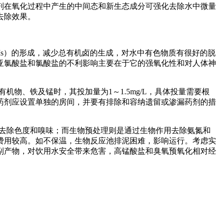
剂在氧化过程中产生的中间态和新生态成分可强化去除水中微量
去除效果。
s）的形成，减少总有机卤的生成，对水中有色物质有很好的脱
亚氯酸盐和氯酸盐的不利影响主要在于它的强氧化性和对人体神
物、铁及锰时，其投加量为1～1.5mg/L，具体投量需要根
药剂应设置单独的房间，并要有排除和容纳遗留或渗漏药剂的措
去除色度和嗅味；而生物预处理则是通过生物作用去除氨氮和
费用较高。如不保温，生物反应池排泥困难，影响运行。考虑实
副产物，对饮用水安全带来危害，高锰酸盐和臭氧预氧化相对经