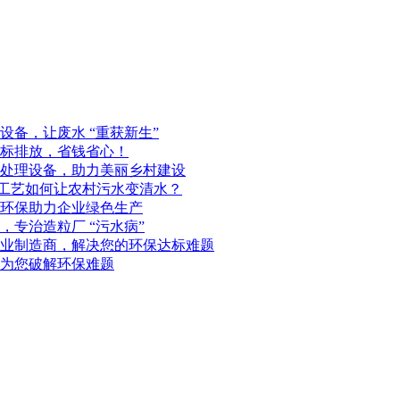
备，让废水 “重获新生”
标排放，省钱省心！
处理设备，助力美丽乡村建设
化工艺如何让农村污水变清水？
环保助力企业绿色生产
专治造粒厂 “污水病”
业制造商，解决您的环保达标难题
为您破解环保难题