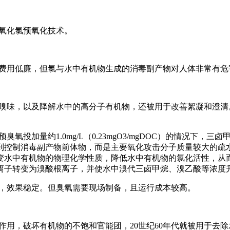
氧化氯预氧化技术。
费用低廉，但氯与水中有机物生成的消毒副产物对人体非常有危
嗅味，以及降解水中的高分子有机物，还被用于改善絮凝和澄清
投加量约1.0mg/L（0.23mgO3/mgDOC）的情况下，三
到控制消毒副产物前体物，而是主要氧化攻击分子质量较大的疏
变水中有机物的物理化学性质，降低水中有机物的氯化活性，从
离子转变为溴酸根离子，并使水中溴代三卤甲烷、溴乙酸等浓度
，效果稳定。但臭氧需要现场制备，且运行成本较高。
作用，破坏有机物的不饱和官能团，20世纪60年代就被用于去