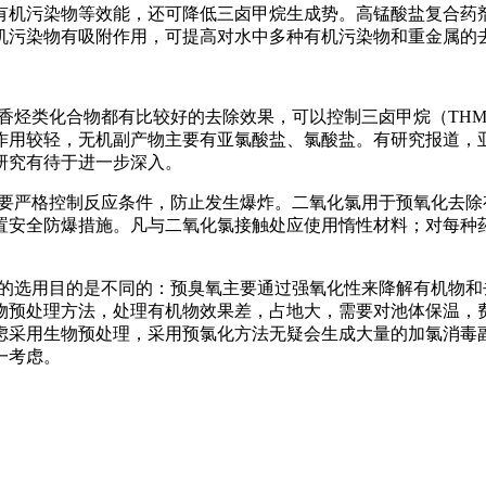
有机污染物等效能，还可降低三卤甲烷生成势。高锰酸盐复合药
机污染物有吸附作用，可提高对水中多种有机污染物和重金属的
香烃类化合物都有比较好的去除效果，可以控制三卤甲烷（THM
作用较轻，无机副产物主要有亚氯酸盐、氯酸盐。有研究报道，
研究有待于进一步深入。
严格控制反应条件，防止发生爆炸。二氧化氯用于预氧化去除有机
置安全防爆措施。凡与二氧化氯接触处应使用惰性材料；对每种
的选用目的是不同的：预臭氧主要通过强氧化性来降解有机物和
物预处理方法，处理有机物效果差，占地大，需要对池体保温，
虑采用生物预处理，采用预氯化方法无疑会生成大量的加氯消毒
一考虑。