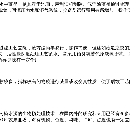
水中藻类，使其浮于池面，用刮渣机刮除。气浮除藻是通过物理
需增加回流压力水和溶气系统，投资及运行费用有所增加，操作
过滤工艺去除，该方法简单易行，操作简便。但诸如液氯之类的
氧－活性炭深度处理工艺的水厂常采用预臭氧替代原液氯除藻。
的异臭味有一定作用。
标较多，指标较高的物质进行减量或改变其性质，便于后续工艺
污染水源的生物预处理技术，在国内外的研究和应用已经有30
N、AOC效果显著，对有机物、色度、嗅味、TOC、浊度也有一