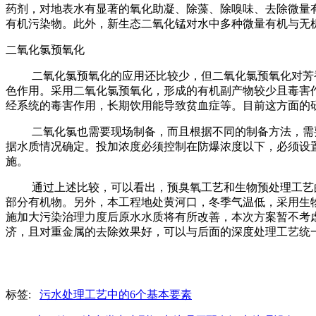
药剂，对地表水有显著的氧化助凝、除藻、除嗅味、去除微量
有机污染物。此外，新生态二氧化锰对水中多种微量有机与无
二氧化氯预氧化
二氧化氯预氧化的应用还比较少，但二氧化氯预氧化对芳
色作用。采用二氧化氯预氧化，形成的有机副产物较少且毒害
经系统的毒害作用，长期饮用能导致贫血症等。目前这方面的
二氧化氯也需要现场制备，而且根据不同的制备方法，需要
据水质情况确定。投加浓度必须控制在防爆浓度以下，必须设
施。
通过上述比较，可以看出，预臭氧工艺和生物预处理工艺
部分有机物。另外，本工程地处黄河口，冬季气温低，采用生
施加大污染治理力度后原水水质将有所改善，本次方案暂不考
济，且对重金属的去除效果好，可以与后面的深度处理工艺统
标签:
污水处理工艺中的6个基本要素