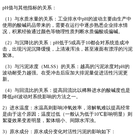
pH值与其他指标的关系：
（1）与水质水量的关系：工业排水中pH的波动主要由生产中
使用的酸碱药品带来的，需要在运行中逐步熟悉企业排水情
况，积累经验通过颜色等物理性质判断水质偏酸或偏碱。
（2）与沉降比的关系：pH低于5或高于10都会对系统造成冲
击，出现污泥沉降缓慢，上清液浑浊，甚至液面有漂浮的污泥
絮体。
（3）与污泥浓度（MLSS）的关系：越高的污泥浓度对pH的
波动耐受力越强。在受冲击后应加大排泥量促进活性污泥更
新。
（4）与回流比的关系：提高回流比以稀释进水的酸碱度也是
降低pH波动对系统影响的方法之一。
2）进水温度：水温高则影响冲氧效率，溶解氧难以提高经常
是由于这个原因；温度过低（一般认为低于10℃影响明显）则
絮凝效果变差明显，絮体细小、间隙水浑浊。
3）原水成分：原水成分变化对活性污泥的影响如下：