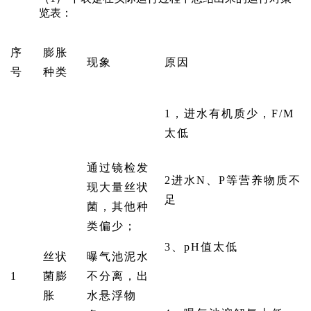
览表：
序
膨胀
现象
原因
号
种类
1，进水有机质少，F/M
太低
通过镜检发
2进水N、P等营养物质不
现大量丝状
足
菌，其他种
类偏少；
3、pH值太低
丝状
曝气池泥水
1
菌膨
不分离，出
胀
水悬浮物