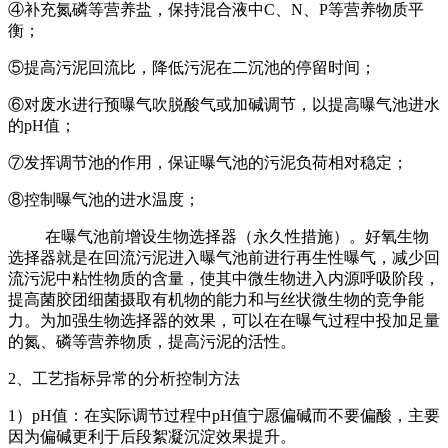
④补充氮磷等营养盐，保持混合液中C、N、P等营养物质平
衡；
⑤提高污泥回流比，降低污泥在二沉池的停留时间；
⑥对废水进行预曝气吹脱酸气或加碱调节，以提高曝气池进水
的pH值；
⑦发挥调节池的作用，保证曝气池的污泥负荷相对稳定；
⑧控制曝气池的进水温度；
在曝气池前增设生物选择器（永久性措施）。好氧生物
选择器就是在回流污泥进入曝气池前进行再生性曝气，减少回
流污泥中粘性物质的含量，使其中微生物进入内源呼吸阶段，
提高菌胶团细菌摄取有机物的能力和与丝状微生物的竞争能
力。为加强生物选择器的效果，可以在在曝气过程中投加足量
的氮、磷等营养物质，提高污泥的活性。
2、工艺指标异常的分析控制方法
1）pH值：在实际调节过程中pH值宁愿偏碱而不要偏酸，主要
因为偏碱更利于后段絮凝沉淀效果提升。