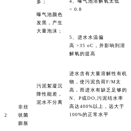
4、曝气池溶解氧太低
多；
< 0.8
曝气池颜色
发黑，产生
大量泡沫；
5、进水水温偏
高 >35 oC，并影响到溶
解氧的提高
进水含有大量溶解性有机
物，使污泥负荷F/M太
污泥絮凝沉
高，而进水有缺乏足够的
降性能差，
N、P或DO,污泥结水率
泥水不分离
高达400%以上，远大于
非丝
100%的正常水平
2
状菌
膨胀