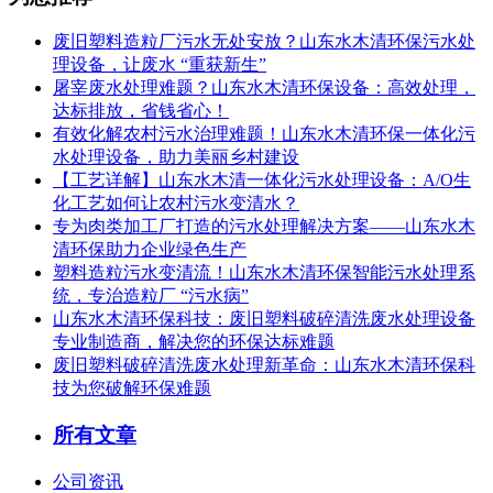
废旧塑料造粒厂污水无处安放？山东水木清环保污水处
理设备，让废水 “重获新生”
屠宰废水处理难题？山东水木清环保设备：高效处理，
达标排放，省钱省心！
有效化解农村污水治理难题！山东水木清环保一体化污
水处理设备，助力美丽乡村建设
【工艺详解】山东水木清一体化污水处理设备：A/O生
化工艺如何让农村污水变清水？
专为肉类加工厂打造的污水处理解决方案——山东水木
清环保助力企业绿色生产
塑料造粒污水变清流！山东水木清环保智能污水处理系
统，专治造粒厂 “污水病”
山东水木清环保科技：废旧塑料破碎清洗废水处理设备
专业制造商，解决您的环保达标难题
废旧塑料破碎清洗废水处理新革命：山东水木清环保科
技为您破解环保难题
所有文章
公司资讯