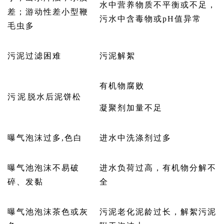
水中营养物质不平衡或不足，
差；游动性差小型鞭
污水中含毒物或pH值异常
毛虫多
污泥过滤困难
污泥解絮
有机物腐败
污泥脱水后泥饼松
凝聚剂加量不足
曝气泡沫过多,色白
进水中洗涤剂过多
曝气池泡沫不易破
进水负荷过高，有机物分解不
碎、发黏
全
曝气池泡沫茶色或灰
污泥老化泥龄过长，解絮污泥