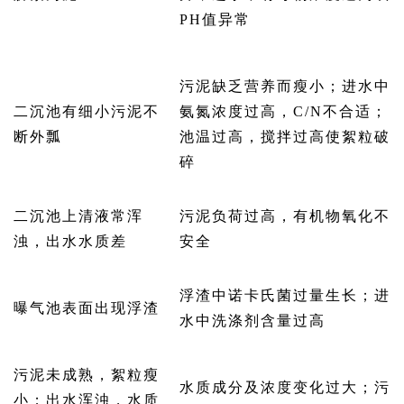
PH值异常
污泥缺乏营养而瘦小；进水中
二沉池有细小污泥不
氨氮浓度过高，C/N不合适；
断外瓢
池温过高，搅拌过高使絮粒破
碎
二沉池上清液常浑
污泥负荷过高，有机物氧化不
浊，出水水质差
安全
浮渣中诺卡氏菌过量生长；进
曝气池表面出现浮渣
水中洗涤剂含量过高
污泥未成熟，絮粒瘦
水质成分及浓度变化过大；污
小；出水浑浊，水质