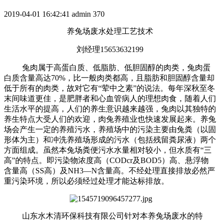
2019-04-01 16:42:41
admin
370
养兔场废水处理工艺技术
刘经理15653632199
兔肉属于高蛋白质、低脂肪、低胆固醇的肉类，兔肉蛋
白质含量高达70%，比一般肉类都高，且脂肪和胆固醇含量却
低于所有的肉类，故对它有“荤中之素”的说法。每年深秋至冬
末间味道更佳，是肥胖者和心血管病人的理想肉食，随着人们
生活水平的提高，人们的养生意识越来越强，兔肉以其独特的
养生特点大受人们的欢迎，肉兔养殖业也快速发展起来。养兔
场会产生一定的养殖污水，养殖场中的污染主要由兔粪（以固
形体为主）和冲洗养殖场形成的污水（包括残留粪尿液）两个
方面组成。虽然本兔场粪便污水水量相对较小，但水质有“三
高”的特点。即污染物浓度高（CODcr及BOD5）高、悬浮物
含量高（SS高）及NH3—N含量高。不经处理直接排放必然严
重污染环境，所以必须经过处理才能达标排放。
山东水木清环保科技有限公司针对本养兔场废水的特