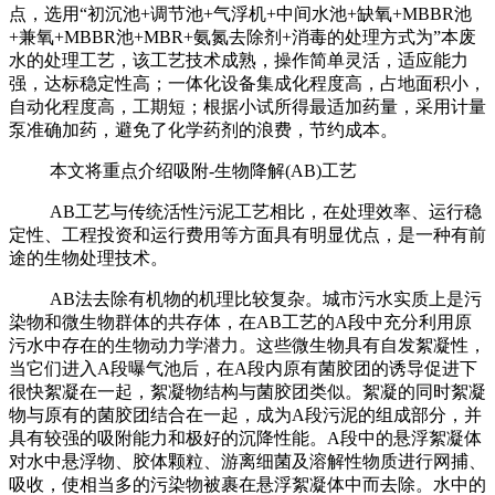
点，选用“初沉池+调节池+气浮机+中间水池+缺氧+MBBR池
+兼氧+MBBR池+MBR+氨氮去除剂+消毒的处理方式为”本废
水的处理工艺，该工艺技术成熟，操作简单灵活，适应能力
强，达标稳定性高；一体化设备集成化程度高，占地面积小，
自动化程度高，工期短；根据小试所得最适加药量，采用计量
泵准确加药，避免了化学药剂的浪费，节约成本。
本文将重点介绍吸附-生物降解(AB)工艺
AB工艺与传统活性污泥工艺相比，在处理效率、运行稳
定性、工程投资和运行费用等方面具有明显优点，是一种有前
途的生物处理技术。
AB法去除有机物的机理比较复杂。城市污水实质上是污
染物和微生物群体的共存体，在AB工艺的A段中充分利用原
污水中存在的生物动力学潜力。这些微生物具有自发絮凝性，
当它们进入A段曝气池后，在A段内原有菌胶团的诱导促进下
很快絮凝在一起，絮凝物结构与菌胶团类似。絮凝的同时絮凝
物与原有的菌胶团结合在一起，成为A段污泥的组成部分，并
具有较强的吸附能力和极好的沉降性能。A段中的悬浮絮凝体
对水中悬浮物、胶体颗粒、游离细菌及溶解性物质进行网捕、
吸收，使相当多的污染物被裹在悬浮絮凝体中而去除。水中的