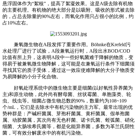
悬浮固体作为“絮核”，提高了絮凝效果。这是A级去除有机物
的主要机理。有机物的绝大部分是以吸附、吸收的形式被去除
的，占总去除量的90%左右，而氧化作用只占很小的比例，约
占10%左右。
兼氧微生物在
A段发挥了重要作用。B
ӧ
hnke在Krefeld污
水处理厂进行了试验，A段兼氧运行时，A段出水BOD/COD
比值有所上升，这表明A段中一些好氧菌难于降解的物质，变
得易于被兼氧微生物降解，这可能是在兼氧运行条件下细菌须
寻找其它的质子受体，通过这一效应使难降解的大分子物质变
为易降解的小分子化合物。
好氧处理系统中的微生物主要是细菌(以好氧性异养菌为
主)和原生动物，此外尚有酵母菌、丝状霉菌、单胞藻类、轮
虫、线虫等。细菌占微生物总数的90%，数量约为108~109
个/mL，它们是去除水中有机污染物的主力军。最常出现的优
势种群是：产碱杆菌属、芽孢杆菌属、黄杆菌属、假单孢菌
属、动胶菌属，其次尚有无色杆菌、诺卡氏菌、蛭弧菌、硝化
细菌、大肠埃希氏菌等，都是化能异养菌，多数为革兰氏阴性
菌，可有效分解废水中的有机污染物。