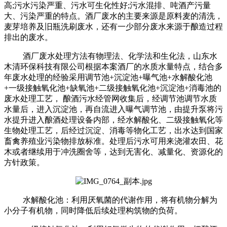
高;污水污染严重、污水可生化性好;污水混排、吨酒产污量
大、污染严重的特点。酒厂废水的主要来源是原料麦的清洗，
麦芽培养及旧瓶洗刷废水，还有一少部分废水来源于酿造过程
排出的废水。
酒厂废水处理方法有物理法、化学法和生化法，山东水
木清环保科技有限公司根据本案酒厂的水质水量特点，结合多
年废水处理的经验采用调节池+沉淀池+曝气池+水解酸化池
+一级接触氧化池+缺氧池+二级接触氧化池+沉淀池+消毒池的
废水处理工艺， 酿酒污水经管网收集后，经调节池调节水质
水量后，进入沉淀池，再自流进入曝气调节池，由提升泵将污
水提升进入酿酒处理设备内部，经水解酸化、二级接触氧化等
生物处理工艺，后经过沉淀、消毒等物化工艺，出水达到国家
畜禽养殖业污染物排放标准。处理后污水可用来浇灌农田、花
木或者继续用于冲洗圈舍等，达到无害化、减量化、资源化的
方针政策。
水解酸化池：利用厌氧菌的代谢作用，将有机物分解为
小分子有机物，同时降低后续处理构筑物的负荷。