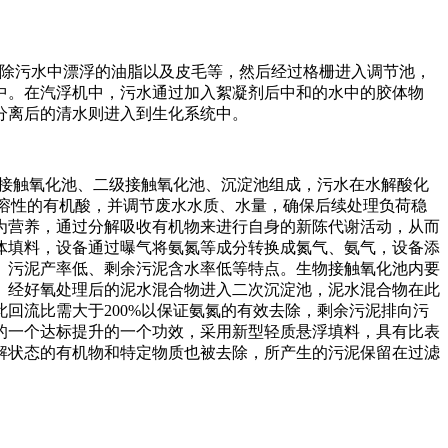
去除污水中漂浮的油脂以及皮毛等，然后经过格栅进入调节池，
中。在汽浮机中，污水通过加入絮凝剂后中和的水中的胶体物
分离后的清水则进入到生化系统中。
接触氧化池、二级接触氧化池、沉淀池组成，污水在水解酸化
溶性的有机酸，并调节废水水质、水量，确保后续处理负荷稳
为营养，通过分解吸收有机物来进行自身的新陈代谢活动，从而
体填料，设备通过曝气将氨氮等成分转换成氮气、氨气，设备添
、污泥产率低、剩余污泥含水率低等特点。生物接触氧化池内要
。经好氧处理后的泥水混合物进入二次沉淀池，泥水混合物在此
回流比需大于200%以保证氨氮的有效去除，剩余污泥排向污
的一个达标提升的一个功效，采用新型轻质悬浮填料，具有比表
解状态的有机物和特定物质也被去除，所产生的污泥保留在过滤