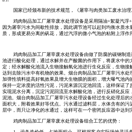
国家已经颁布新的技术规范，《屠宰与肉类加工废水治理工程技
鸡肉制品加工厂屠宰废水处理设备是采用隔油+絮凝汽浮
因为屠宰污水为间歇性排放，因此调节池可以起到均衡水质水
质，形成更易分离的矾花，通过汽浮的微小气泡的粘附上浮作
鸡肉制品加工厂屠宰废水处理设备由做了防腐的碳钢制造
池进行酸化处理，通过水解并在产酸菌的作用下，将废水中的
定；经水解酸化池流入生物接触氧化池进行生化反应，生物接
达到去除污水中有机物的效果。烟台肉制品加工厂屠宰污水处
加弹性填料提高好氧效果及增大生物膜的面积，增大曝气池内
保持一定浓度的活性污泥，污泥来源沉淀池回流，这样保证了
实现泥水分离，沉淀污泥回流至水解酸化池，进行反硝化反应，
泥池。烟台肉制品加工厂屠宰污水处理设备经过生化处理后的
面积大，附着效果好等优点。污水通过滤料层，水体含有的污
层中，而只让净化的水通过，这样可在一个密闭反应器中达到
鸡肉制品加工厂屠宰废水处理设备组合工艺的优势：
1、设备造价低，占地面积小，可根据客户实际场地灵活