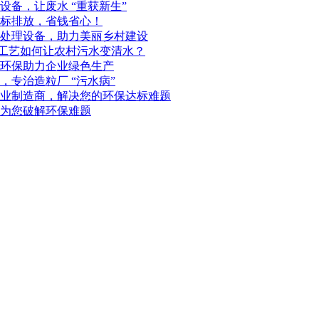
备，让废水 “重获新生”
标排放，省钱省心！
处理设备，助力美丽乡村建设
化工艺如何让农村污水变清水？
环保助力企业绿色生产
专治造粒厂 “污水病”
业制造商，解决您的环保达标难题
为您破解环保难题