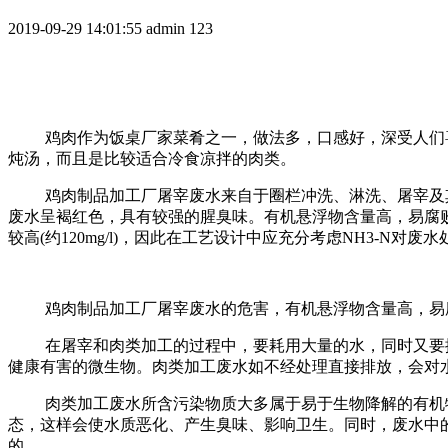
2019-09-29 14:01:55
admin
123
鸡肉作为饭桌厂家菜肴之一，做法多，口感好，深受人们
炖汤，而且是比较适合冷食凉拌的肉类。
鸡肉制品加工厂屠宰废水来自于圈栏冲洗、淋洗、屠宰及
废水呈褐红色，具有较强的腥臭味。有机悬浮物含量高，易腐
较高(约120mg/l)，因此在工艺设计中应充分考虑NH3-N对废
鸡肉制品加工厂屠宰废水的危害，有机悬浮物含量高，易
在屠宰和肉类加工的过程中，要耗用大量的水，同时又要
健康有害的微生物。肉类加工废水如不经处理直接排放，会对
肉类加工废水所含污染物质大多属于易于生物降解的有机
态，这样会使水质恶化、产生臭味、影响卫生。同时，废水中
的。