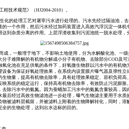
术规范》（HJ2004-2010）。
+生化的处理工艺对屠宰污水进行处理的。污水先经过隔油池，
量的一个作用，然后污水经过加药装置进入高效汽浮沉淀一体机
用达到杂质分离的作用。上层浮渣收集到污泥池统一脱水处理，
而成，一般埋于地下，不影响土地使用，分为水解酸化池、一级
大分子难降解的有机物分解成小分子有机物、去除部分COD及可
触氧化池在充足供氧的条件下，好氧微生物群以污水中的有机物
理设备为保证好氧处理效果，在系统内设置膜片曝气器及弹性立
的生物量，提高有机物去除率，具有处理效果稳定、容积负荷高
反映系统的稳定运行，保持高有机物去除率，有效防止污泥膨胀
去除污水中的氨氮。因为蚕蛹加工污水中的氨氮含量较高，因此
水最后经过高效生物滤池进一步处理，曝气生物滤主要用于水质
染物被滤料层截留，并被滤料上附着的生物降解转化，同时，溶
完全的生物处理，达到出水达标的目的。
多变。