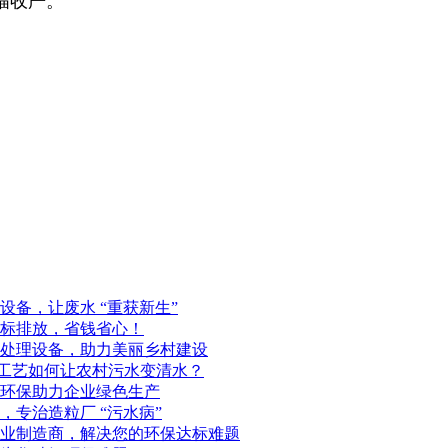
幅收严。
备，让废水 “重获新生”
标排放，省钱省心！
处理设备，助力美丽乡村建设
化工艺如何让农村污水变清水？
环保助力企业绿色生产
专治造粒厂 “污水病”
业制造商，解决您的环保达标难题