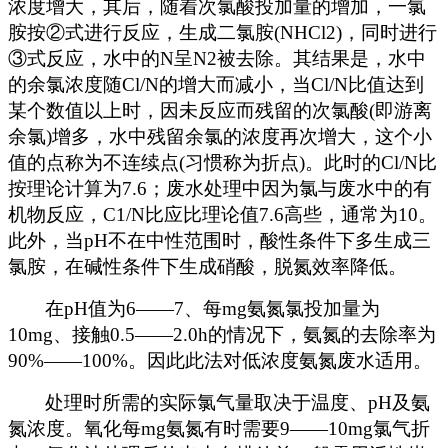
浓度增大，其后，随着次氯酸投加量的增加，一氯
胺按②式进行反应，生成二氯胺(NHCl2)，同时进行
③式反应，水中的N呈N2被去除。其结果是，水中
的余氯浓度随Cl/N的增大而减小，当Cl/N比值达到
某个数值以上时，因未反应而残留的次氯酸(即游离
余氯)增多，水中残留余氯的浓度再次增大，这个小
值的点称为不连续点(习惯称为折点)。此时的Cl/N比
按理论计算为7.6；废水处理中因为氯与废水中的有
机物反应，C1/N比应比理论值7.6高些，通常为10。
此外，当pH不在中性范围时，酸性条件下多生成三
氯胺，在碱性条件下生成硝酸，脱氮效率降低。
在pH值为6——7、每mg氨氮氯投加量为
10mg、接触0.5——2.0h的情况下，氨氮的去除率为
90%——100%。因此此法对低浓度氨氮废水适用。
处理时所需的实际氯气量取决于温度、pH及氨
氮浓度。氧化每mg氨氮有时需要9——10mg氯气折