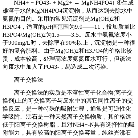
NH4+ + PO43- + Mg2+ → MgNH4PO4↓ ④
生成
难溶于水的MgNH4PO4沉淀物，从而达到去除水中
氨氮的目的。采用的常见沉淀剂是Mg(OH)2和
H3PO4，适宜的pH值范围为9.0——11，投加质量比
H3PO4/Mg(OH)2为1.5——3.5。废水中氨氮浓度小
于900mg/L时，去除率在90%以上，沉淀物是一种很
好的复合肥料。由于Mg(OH)2和H3PO4的价格比较
贵，成本较高，处理高浓度氨氮废水可行，但该法
向废水中加入了PO43-，易造成二次污染。
离子交换法
离子交换法的实质是不溶性离子化合物(离子交
换剂)上的可交换离子与废水中的其它同性离子的交
换反应，是一种特殊的吸附过程，通常是可逆性化
学吸附。沸石是一种天然离子交换物质，其价格远
低于阳离子交换树脂，且对NH4+-N具有选择性的吸
附能力，具有较高的阳离子交换容量，纯丝光沸石