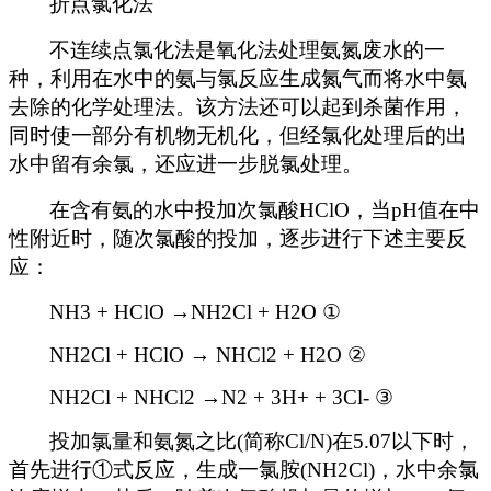
折点氯化法
不连续点氯化法是氧化法处理氨氮废水的一
种，利用在水中的氨与氯反应生成氮气而将水中氨
去除的化学处理法。该方法还可以起到杀菌作用，
同时使一部分有机物无机化，但经氯化处理后的出
水中留有余氯，还应进一步脱氯处理。
在含有氨的水中投加次氯酸HClO，当pH值在中
性附近时，随次氯酸的投加，逐步进行下述主要反
应：
NH3 + HClO →NH2Cl + H2O ①
NH2Cl + HClO → NHCl2 + H2O ②
NH2Cl + NHCl2 →N2 + 3H+ + 3Cl- ③
投加氯量和氨氮之比(简称Cl/N)在5.07以下时，
首先进行①式反应，生成一氯胺(NH2Cl)，水中余氯