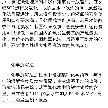
点，氯化法处理后的出水在排放前一般需用活性炭
或SO2进行反氯化，以除去水中残余的氯。虽然氯
化法反应迅速，所需设备投资少，但液氯的安全使
用和贮存要求高，且处理成本也较高。若用次氯酸
或二氧化氯发生装置代替液氯，会更安全且运行费
用可以降低，目前国内的氯发生装置的产氯量太
小，且价格昂贵。因此氯化法一般适用于给水的处
理，不太适合处理大水量高浓度的氨氮废水。
化学沉淀法
化学沉淀法是往水中投加某种化学药剂，与水
中的溶解性物质发生反应，生成难溶于水的盐类，
形成沉渣易去除，从而降低水中溶解性物质的含
量。当在含有NH4+的废水中加入PO43-和Mg2+离
子时，会发生如下反应：