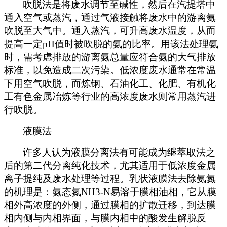
吹脱法是将废水调节至碱性，然后在汽提塔中
通入空气或蒸汽，通过气液接触将废水中的游离氨
吹脱至大气中。通入蒸汽，可升高废水温度，从而
提高一定pH值时被吹脱的氨的比率。用该法处理氨
时，需考虑排放的游离氨总量应符合氨的大气排放
标准，以免造成二次污染。低浓度废水通常在常温
下用空气吹脱，而炼钢、石油化工、化肥、有机化
工有色金属冶炼等行业的高浓度废水则常用蒸汽进
行吹脱。
液膜法
许多人认为液膜分离法有可能成为继萃取法之
后的第二代分离纯化技术，尤其适用于低浓度金属
离子提纯及废水处理等过程。乳状液膜法去除氨氮
的机理是：氨态氮NH3-N易溶于膜相油相，它从膜
相外高浓度的外侧，通过膜相的扩散迁移，到达膜
相内侧与内相界面，与膜内相中的酸发生解脱反