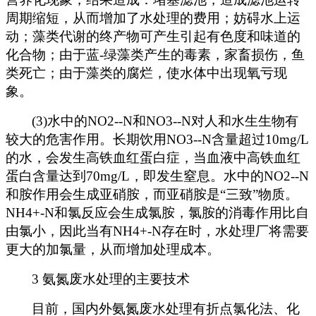
周期缩短，从而增加了水处理的费用；妨碍水上运
动；藻类代谢的终产物可产生引起有色度和味道的
化合物；由于蓝-绿藻类产生的毒素，家畜损伤，鱼
类死亡；由于藻类的腐烂，使水体中出现氧亏现
象。
(3)
水中的NO2--N和NO3--N对人和水生生物有
较大的危害作用。长期饮用NO3--N含量超过10mg/L
的水，会发生高铁血红蛋白症，当血液中高铁血红
蛋白含量达到70mg/L，即发生窒息。水中的NO2--N
和胺作用会生成亚硝胺，而亚硝胺是“三致”物质。
NH4+-N和氯反应会生成氯胺，氯胺的消毒作用比自
由氯小，因此当有NH4+-N存在时，水处理厂将需要
更大的加氯量，从而增加处理成本。
3
氨氮废水处理的主要技术
目前，国内外氨氮废水处理有折点氯化法、化