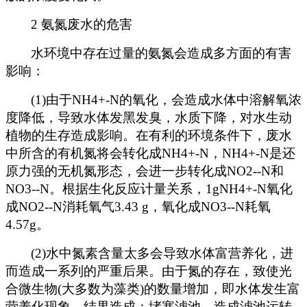
2
氨氮废水的危害
水环境中存在过量的氨氮会造成多方面的有害
影响：
(1)
由于NH4+-N的氧化，会造成水体中溶解氧浓
度降低，导致水体发黑发臭，水质下降，对水生动
植物的生存造成影响。在有利的环境条件下，废水
中所含的有机氮将会转化成NH4+-N，NH4+-N是还
原力强的无机氮形态，会进一步转化成NO2--N和
NO3--N。根据生化反应计量关系，1gNH4+-N氧化
成NO2--N消耗氧气3.43 g，氧化成NO3--N耗氧
4.57g。
(2)
水中氮素含量太多会导致水体富营养化，进
而造成一系列的严重后果。由于氮的存在，致使光
合微生物(大多数为藻类)的数量增加，即水体发生富
营养化现象，结果造成：堵塞滤池，造成滤池运转