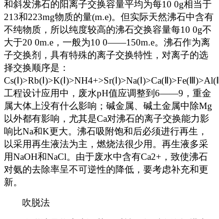
和斜发沸石的阳离子交换容量平均为每10 0g相当于
213和223mg物质的量(m.e)。但实际天然沸石中含有
不纯物质，所以纯度较高的沸石交换容量每10 0g不
大于20 0m.e，一般为10 0——150m.e。沸石作为离
子交换剂，具有特殊的离子交换特性，对离子的选
择交换顺序是：
Cs(Ⅰ)>Rb(Ⅰ)>K(Ⅰ)>NH4+>Sr(Ⅰ)>Na(Ⅰ)>Ca(Ⅱ)>Fe(Ⅲ)>Al
工程设计应用中，废水pH值应调整到6——9，重金
属大体上没有什么影响；碱金属、碱土金属中除Mg
以外都有影响，尤其是Ca对沸石的离子交换能力影
响比Na和K更大。沸石吸附饱和后必须进行再生，
以采用再生液法为主，燃烧法很少用。再生液多采
用NaOH和NaCl。由于废水中含有Ca2+，致使沸石
对氨的去除率呈不可逆性的降低，要考虑补充和更
新。
吹脱法