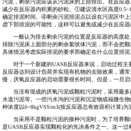
污泥，剩余污泥应该从污泥床的上部排出。在反应器
减少在反应器内积累的砂粒。①建议清水区高度0.5
确定排泥时间。④剩余污泥排泥点以设在污泥区中上
虑下部排泥的可能性，这样可以避免或减少在反应器
一般认为排去剩余污泥的位置是反应器的高度处
排除污泥床上面部分的剩余絮状体污泥，而不会把颗
具体情况考虑实际排泥的要求而确定在什么位置排泥
对于一个新建的UASB反应器来说，启动过程主
反应器达到设计负荷并实现有机物的去除效果，通常
慢，厌氧反应器的启动需要很长时间。但是，一旦启
当没有现成的厌氧污泥或颗粒污泥时，采用最多
水道污泥等。一些污水沟的污泥和沉淀物或福微生物
种浓度以6~8kgVSS/m3(按反应器总有效容积计算
当采用不是颗粒污泥的接种污泥时，为了培养颗
是UASB反应器实现颗粒化的先决条件之一。这一