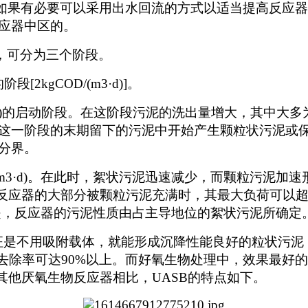
h之间，如果有必要可以采用出水回流的方式以适当提高反
应器中区的。
，可分为三个阶段。
kgCOD/(m3·d)]。
(m3·d)的启动阶段。在这阶段污泥的洗出量增大，其
阶段的末期留下的污泥中开始产生颗粒状污泥或保留沉淀
分界。
/(m3·d)。在此时，絮状污泥迅速减少，而颗粒污泥
，反应器的大部分被颗粒污泥充满时，其最大负荷可以超过20
泥，但是，反应器的污泥性质由占主导地位的絮状污泥所确定
特征是不用吸附载体，就能形成沉降性能良好的粒状污
以上)，COD去除率可达90%以上。而好氧生物处理中，效
0%。与其他厌氧生物反应器相比，UASB的特点如下。