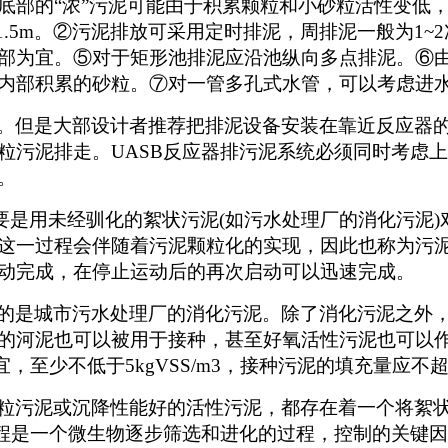
底部的“浓”污泥可能由于积累颗粒和小砂粒活性变低
~1.5m。②污泥排放可采用定时排泥，周排泥一般为1
部为宜。⑤对于矩形池排泥应沿池纵向多点排泥。⑥
内部积累的砂粒。⑦对一管多孔式水管，可以考虑进
。但是大部设计者推荐把排泥设备安装在靠近反应器的底
粒污泥排走。UASB反应器排污泥系统必须同时考虑
。
要是用未经驯化的絮状污泥(如污水处理厂的消化污泥
这一过程会伴随着污泥颗粒化的实现，因此也称为污
动完成，在停止运动后的再次启动可以迅速完成。
的是城市污水处理厂的消化污泥。除了消化污泥之外
的河泥也可以被用于接种，甚至好氧活性污泥也可以
)为宜，至少不低于5kgVSS/m3，接种污泥的填充量应不
粒污泥或沉降性能好的活性污泥，都存在着一个将絮状
过程是一个微生物逐步筛选和进化的过程，控制的关键