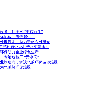
备，让废水 “重获新生”
标排放，省钱省心！
处理设备，助力美丽乡村建设
化工艺如何让农村污水变清水？
环保助力企业绿色生产
专治造粒厂 “污水病”
业制造商，解决您的环保达标难题
为您破解环保难题