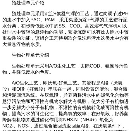
预处理单元介绍
预处理单元采用沉淀+絮凝气浮的工艺，通过向调节过PH
的废水中加入PAC、PAM，采用絮凝沉淀+气浮的工艺进行泥
水分离，初步降低废水中的SS、COD。高效溶气气浮机可以
处理水中较轻的悬浮物的功能，絮凝沉淀可以有效去除水中较
重杂质的功能，该组合工艺特别适合像洗料污水这类水中含有
大量悬浮物的水质。
生物处理单元介绍
生物处理单元采用A/O生化工艺，去除COD、氨氮等污染
物，并降低废水的色度。
A/O
生化工艺，即厌氧-好氧工艺。其流程是A段（厌氧
段）和O段（好氧段）串联在一起，同时设置沉淀池，混合液
和污泥回流系统。在厌氧段，异养菌将污水中的碳氢化合物等
悬浮污染物和可溶性有机物水解为有机酸，使大分子有机物进
一步分解为小分子有机物，不溶性的有机物转化成可溶性有机
物，提高污水的可生化性，提高氧的效率；在好氧段，好养菌
降解有机物并通过硝化作用将NH3-N（NH4+）氧化为
NO2-、NO3-，通过混合液回流返回至A段。在厌氧条件下，