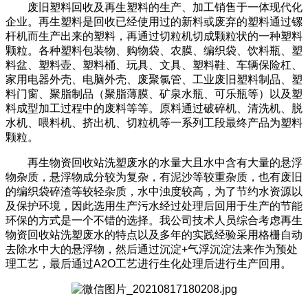
废旧塑料回收及再生塑料的生产、加工销售于一体现代化
企业。再生塑料是回收已经使用过的新料或废弃的塑料通过镙
杆机而生产出来的塑料，再通过切粒机切成颗粒状的一种塑料
颗粒。各种塑料包装物、购物袋、农膜、编织袋、饮料瓶、塑
料盆、塑料壶、塑料桶、玩具、文具、塑料鞋、车辆保险杠、
家用电器外壳、电脑外壳、废聚氯管、工业废旧塑料制品、塑
料门窗、聚脂制品（聚脂薄膜、矿泉水瓶、可乐瓶等）以及塑
料成型加工过程中的废料等等。原料通过破碎机、清洗机、脱
水机、喂料机、挤出机、切粒机等一系列工段最终产品为塑料
颗粒。
再生物资回收站洗塑废水的水量大且水中含有大量的悬浮
物杂质，悬浮物成分较为复杂，有泥沙等较重杂质，也有废旧
的编织袋碎渣等较轻杂质，水中浊度较高，为了节约水资源以
及保护环境，因此选用生产污水经过处理后回用于生产的节能
环保的方式是一个不错的选择。我公司技术人员综合考虑再生
物资回收站洗塑废水的特点以及多年的实践经验采用格栅自动
去除水中大的悬浮物，然后通过沉淀+气浮沉淀法来作为预处
理工艺，最后通过A2O工艺进行生化处理后进行生产回用。