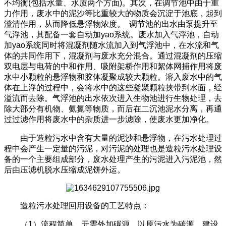
不均衡(包括水量、水质两个方面)。其次，在调节池中由于重
力作用，废水中的泥沙等比重较大的物质会沉淀于池底，起到
澄清作用，从而降低悬浮物浓度。 调节池的出水由泵提升至
气浮池，其配备一套自动加yao系统。废水加入气浮池，自动
加yao系统同时将混凝剂随水流加入到气浮池中，在水流和气
体的共同作用下，混凝剂与废水充分混合。通过混凝剂的压缩
双电层与电荷的中和作用、吸附架桥作用和絮体网捕作用将废
水中小颗粒的悬浮物和胶体凝聚成较大颗粒。溶入废水中的气
体在上浮的过程中，会将水中的这些凝聚颗粒挟带到水面，经
溢流而去除。气浮池的出水依次进入生物池进行生物处理，去
除大部分有机物、氨氮等物质，而后在二沉池泥水分离，再通
过过滤作用将废水中的杂质进一步滤除，使废水更加净化。
由于造粒污水中含有大量的泥沙和悬浮物，在污水处理过
程中会产生一定量的污泥，对污泥的处理也是造粒污水处理设
备的一个主要组成部分，废水处理产生的污泥进入污泥池，然
后由压滤机脱水压缩成泥饼外运。
造粒污水处理回用设备的工艺特点：
（1）流程简单，无需外加碳源，以原污水为碳源，建设