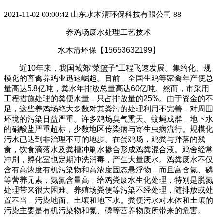
2021-11-02 00:00:42
山东水木清环保科技有限公司
88
养鸡场废水处理工艺技术
水木清环保【15653632199】
近10年来，我国城郊“菜篮子”工程飞速发展。集约化、规
模化的畜禽养鸡业迅速崛起。目前，全国生鸡等家禽年产便总
量高达5.8亿吨，粪水年排放总量高达60亿吨。然而，市采用
工程措施处理的粪便水量，只占排放量的25%。由于资金的不
足，这些养鸡场绝大多数对其粪污的处理利用不完善，对周围
环境的污染日益严重。许多鸡场臭气熏天、蚊蝇成群，地下水
的硝酸盐严重超标，少数地区传染病与寄生虫病流行。规模化
污水已达到非治理不可的地步。在蛋鸡场，鸡粪与拌落的残
食，饮食滴落水及粪槽冲刷水掺合形成鸡粪混合液。鸡舍经常
冲刷，孵化室也定期冲洗消毒，产生大量废水。鸡粪废水不仅
含有高浓度有机污染物和高浓度固态悬浮物，而且富含氮、磷
等营养元素，氨氮含量高，给鸡粪废水生化处理，特别是脱氮
处理带来很大困难。养殖场粪便等污染不经处理，随排放或处
置不当，污染地面、土壤和地下水。粪便污水对水体和土壤的
污染主要是有机污染物和氮、磷等营养物质所带来的危害。