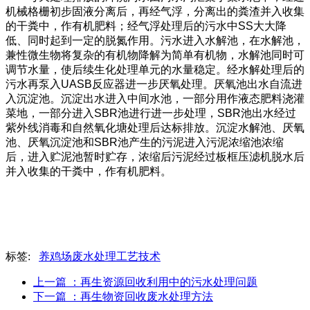
机械格栅初步固液分离后，再经气浮，分离出的粪渣并入收集
的干粪中，作有机肥料；经气浮处理后的污水中SS大大降
低、同时起到一定的脱氮作用。污水进入水解池，在水解池，
兼性微生物将复杂的有机物降解为简单有机物，水解池同时可
调节水量，使后续生化处理单元的水量稳定。经水解处理后的
污水再泵入UASB反应器进一步厌氧处理。厌氧池出水自流进
入沉淀池。沉淀出水进入中间水池，一部分用作液态肥料浇灌
菜地，一部分进入SBR池进行进一步处理，SBR池出水经过
紫外线消毒和自然氧化塘处理后达标排放。沉淀水解池、厌氧
池、厌氧沉淀池和SBR池产生的污泥进入污泥浓缩池浓缩
后，进入贮泥池暂时贮存，浓缩后污泥经过板框压滤机脱水后
并入收集的干粪中，作有机肥料。
标签:
养鸡场废水处理工艺技术
上一篇
：再生资源回收利用中的污水处理问题
下一篇
：再生物资回收废水处理方法