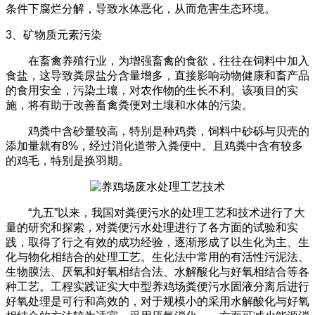
条件下腐烂分解，导致水体恶化，从而危害生态环境。
3
、矿物质元素污染
在畜禽养殖行业，为增强畜禽的食欲，往往在饲料中加入
食盐，这导致粪尿盐分含量增多，直接影响动物健康和畜产品
的食用安全，污染土壤，对农作物的生长不利。该项目的实
施，将有助于改善畜禽粪便对土壤和水体的污染。
鸡粪中含砂量较高，特别是种鸡粪，饲料中砂砾与贝壳的
添加量就有8%，经过消化道带入粪便中。且鸡粪中含有较多
的鸡毛，特别是换羽期。
“九五”以来，我国对粪便污水的处理工艺和技术进行了大
量的研究和探索，对粪便污水处理进行了各方面的试验和实
践，取得了行之有效的成功经验，逐渐形成了以生化为主、生
化与物化相结合的处理工艺。生化法中常用的有活性污泥法、
生物膜法、厌氧和好氧相结合法、水解酸化与好氧相结合等各
种工艺。工程实践证实大中型养鸡场粪便污水固液分离后进行
好氧处理是可行和高效的，对于规模小的采用水解酸化与好氧