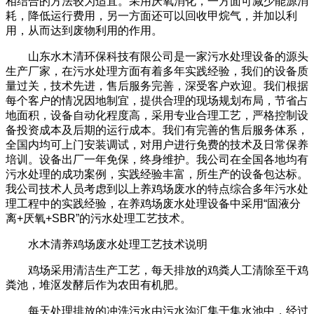
相结合的方法较为适宜。采用厌氧消化，一方面可减少能源消
耗，降低运行费用，另一方面还可以回收甲烷气，并加以利
用，从而达到废物利用的作用。
山东水木清环保科技有限公司是一家污水处理设备的源头
生产厂家，在污水处理方面有着多年实践经验，我们的设备质
量过关，技术先进，售后服务完善，深受客户欢迎。我们根据
每个客户的情况因地制宜，提供合理的现场规划布局，节省占
地面积，设备自动化程度高，采用专业合理工艺，严格控制设
备投资成本及后期的运行成本。我们有完善的售后服务体系，
全国内均可上门安装调试，对用户进行免费的技术及日常保养
培训。设备出厂一年免保，终身维护。我公司在全国各地均有
污水处理的成功案例，实践经验丰富，所生产的设备包达标。
我公司技术人员考虑到以上养鸡场废水的特点综合多年污水处
理工程中的实践经验，在养鸡场废水处理设备中采用“固液分
离+厌氧+SBR”的污水处理工艺技术。
水木清养鸡场废水处理工艺技术说明
鸡场采用清洁生产工艺，每天排放的鸡粪人工清除至干鸡
粪池，堆沤发酵后作为农田有机肥。
每天处理排放的冲洗污水由污水沟汇集于集水池中，经过