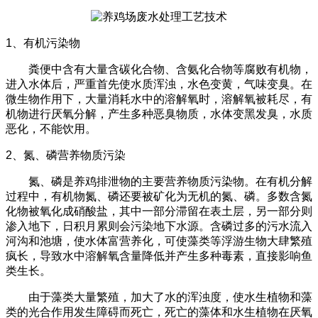
1
、有机污染物
粪便中含有大量含碳化合物、含氨化合物等腐败有机物，
进入水体后，严重首先使水质浑浊，水色变黄，气味变臭。在
微生物作用下，大量消耗水中的溶解氧时，溶解氧被耗尽，有
机物进行厌氧分解，产生多种恶臭物质，水体变黑发臭，水质
恶化，不能饮用。
2
、氮、磷营养物质污染
氮、磷是养鸡排泄物的主要营养物质污染物。在有机分解
过程中，有机物氮、磷还要被矿化为无机的氮、磷。多数含氮
化物被氧化成硝酸盐，其中一部分滞留在表土层，另一部分则
渗入地下，日积月累则会污染地下水源。含磷过多的污水流入
河沟和池塘，使水体富营养化，可使藻类等浮游生物大肆繁殖
疯长，导致水中溶解氧含量降低并产生多种毒素，直接影响鱼
类生长。
由于藻类大量繁殖，加大了水的浑浊度，使水生植物和藻
类的光合作用发生障碍而死亡，死亡的藻体和水生植物在厌氧