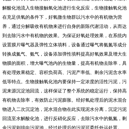
解酸化池流入生物接触氧化池进行生化反应，生物接触氧化池
在充足供氧的条件下，好氧微生物群以污水中的有机物为营
养，通过分解吸收有机物来进行自身的新陈代谢活动，从而达
到去除污水中有机物的效果。为保证好氧处理效果，在系统内
设置膜片曝气器及弹性立体填料，设备通过曝气将氨氮等成分
转换成氮气、氨气，设备添加弹性填料提高好氧效果及增大生
物膜的面积，增大曝气池内的生物量，提高有机物去除率，具
有处理效果稳定、容积负荷高、污泥产率低、剩余污泥含水率
低等特点。生物接触氧化池内要保持一定浓度的活性污泥，污
泥来源沉淀池回流，这样保证了整个系统的稳定运行，保持高
有机物去除率，有效防止污泥膨胀。经好氧处理后的泥水混合
物进入二次沉淀池，泥水混合物在此实现泥水分离，沉淀污泥
回流至水解酸化池，进行反硝化反应，去除污水中的氨氮，剩
余污泥则排向污泥池，经过处理后的污泥可委托外运处置。