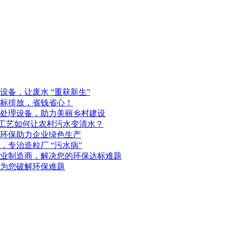
备，让废水 “重获新生”
标排放，省钱省心！
处理设备，助力美丽乡村建设
化工艺如何让农村污水变清水？
环保助力企业绿色生产
专治造粒厂 “污水病”
业制造商，解决您的环保达标难题
为您破解环保难题