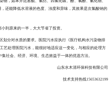
污染物，如苯并芘蒽醌、氯仿、四氯化碳、酚、氯酚、氰化物、
灭作用，还能降低水溶液的色度、浊度和异味，其效果是次氯酸钠的
池可缩小到原来的一半，大大节省了投资。
区划分对水质的要求。医院污水应执行《医疗机构水污染物排
ASS工艺处理医院污水，能很好地适应这一变化，与相应的处理方
中集社会、经济、环境、生态效益于一体的优选方法。
山东水木清环保科技有限公司
技术支持热线
15653632199