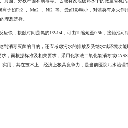
芽孢、真菌、分枝杆菌和病毒等。它能有效地破坏水中的微量有机
子如Fe2+、Mn2+、Ni2+等。受pH影响小，对藻类有杀
理的理想选择。
快，接触时间是氯的1/2-1/4，可由1h缩短至0.5h，接触
达到消毒灭菌的目的，还应考虑污水的排放及受纳水域环境功能
了更高的要求，而根据标准及相关要求，采用化学法二氧化氯消毒或C
、实用，其在技术上、经济上极具竞争力，是当前医院污水治理