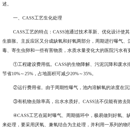
述。
一、
CASS工艺生化处理
CASS工艺的特点：CASS池通过技术革新、优化设计
生膨胀。主反应区又分成缺氧和好氧两部分，周期进行曝气、
毒、寄生虫卵和一些有害物质，水质水量变化大的医院污水有
①工程建设费用低。CASS的生物降解、污泥沉降和废
节省10%～25%，占地面积可减少20%～35%。
②运行费用省。由于周期性曝气，池内溶解氧的浓度在沉淀
③有机物去除率高，出水水质好。CASS法不仅能有效
④CASS工艺在延时曝气、周期循环中，极易做到好氧
来处理，要采用厌氧、兼氧结合为主处理，并利用一系列的物