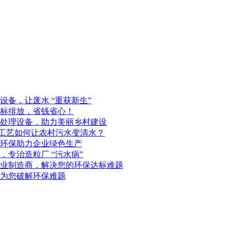
备，让废水 “重获新生”
标排放，省钱省心！
处理设备，助力美丽乡村建设
化工艺如何让农村污水变清水？
环保助力企业绿色生产
专治造粒厂 “污水病”
业制造商，解决您的环保达标难题
为您破解环保难题