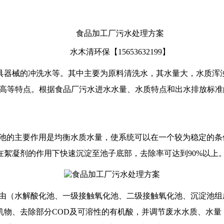
食品加工厂污水处理方案
水木清环保【
15653632199】
具器械的冲洗水等。其中主要为
原料
清洗水，其水量大，水质浑
高
等特点。
根据
食品厂污水
进水水量、水质特点和出水排放标准
池的主要作用是均衡水质水量，使系统可以在一个较为稳定的条
在絮凝剂的作用下快速沉淀至池子底部，去除率可达到
90%以上
由（水解酸化池、一级接触氧化池、二级接触氧化池、沉淀池组
机物、去除部分
COD及可溶性的有机酸，并调节废水水质、水量