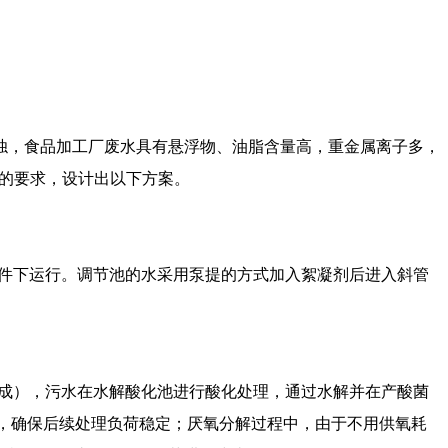
浊，
食品
加工
厂
废水具有悬浮物、油脂含量高，重金属离子多，
的要求
，
设计出以下方案。
件下运行。调节池的水采用泵提的方式加入絮凝剂后进入斜管
。
成），污水在水解酸化池进行酸化处理，通过水解并在产酸菌
，确保后续处理负荷稳定；
厌氧分解过程中，由于不用供氧耗