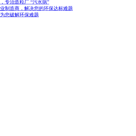
专治造粒厂 “污水病”
业制造商，解决您的环保达标难题
为您破解环保难题