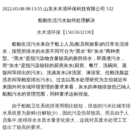
2022-03-08 08:13:55
山东水木清环保科技有限公司
532
船舶生活污水如何处理解决
水木清环保【15653632199】
船舶生活污水来自于船上人员(船员和旅客)的日常生活排
水，按照所排水的水质不同可分为“黑水”和“灰水”两种类
型。“黑水”是指污染物含量较高的厕所排水，即粪便污水，
而“灰水”是指污染较轻的厨房灰水(厨房、餐厅、洗碗间、蒸
饭间等排出的污水)
、
洗涤灰水(冰洗室、淋浴室、住舱洗脸盆
洗衣间等舱室排出污水)。过去以黑水处理研究为主但就近年
来国外对水域环境管理的要求来看，灰水的单独排放也已纳人
船舶污水的管理范围，同样要求达标排放。
由于船舶卫生系统排泄周期比较短，排放的污水比城市排
水系统更为新鲜(分解较少)，因此污染负荷较高。而且由于人
员集中,使得排水水质水量变化很大，这就对其废水处理工艺
提出了较高的要求。