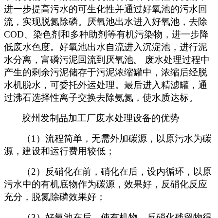
进一步提高污水的可生化性并通过好氧池的污水回
流，实现脱氮除磷。厌氧池出水进入好氧池，去除
COD、染色剂和多种助剂等有机污染物，进一步降
低废水色度。好氧池出水自流进入沉淀池，进行泥
水分离，富磷污泥回流到厌氧池。 废水处理过程中
产生的剩余污泥储存于污泥浓缩罐中，浓缩后经脱
水机脱水，可委托外运处理。最后进入精滤罐，通
过沸石选择性离子交换去除氨氮，使水质达标。
胶州发制品加工厂废水处理设备的优势
（1）流程简单，无需外加碳源，以原污水为碳
源，建设和运行费用较低；
（2）反硝化在前，硝化在后，设内循环，以原
污水中的有机底物作为碳源，效果好，反硝化反应
充分，脱氮除磷效果好；
（3）好氧池在后，使有机物、反硝化残留物得