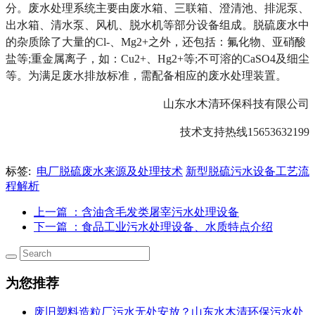
分。废水处理系统主要由废水箱、三联箱、澄清池、排泥泵、
出水箱、清水泵、风机、脱水机等部分设备组成。脱硫废水中
的杂质除了大量的Cl-、Mg2+之外，还包括：氟化物、亚硝酸
盐等;重金属离子，如：Cu2+、Hg2+等;不可溶的CaSO4及细尘
等。为满足废水排放标准，需配备相应的废水处理装置。
山东水木清环保科技有限公司
技术支持热线15653632199
标签:
电厂脱硫废水来源及处理技术
新型脱硫污水设备工艺流
程解析
上一篇
：含油含毛发类屠宰污水处理设备
下一篇
：食品工业污水处理设备、水质特点介绍
为您推荐
废旧塑料造粒厂污水无处安放？山东水木清环保污水处