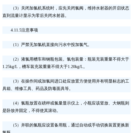
（
3）关闭加氯机系统时，应先关闭氯阀，维持水射器的开启状态
直到流量计显示为零后关闭水射器。
4.11.5注意事项
（
1）严禁无加氯机直接向污水中投加氯气。
（
2）液氯用槽车和钢瓶包装。氯包装量：瓶装充装重量不得大于
1.25kg/L，槽车装充装重量不得大于1.20kg/L。
（
3）在操作间或加氯间进口处应放置方便使用并有明显标志的工
具箱、维修工具、药品及防毒面具等。
（
4）氯瓶放置在磅秤或氯量显示仪上，小瓶应该竖放、大钢瓶则
是卧放并固定，不得使其滚动。
（
5）并联的氯瓶应设置备用瓶，通过自动或手动切换装置更换新
氯瓶。