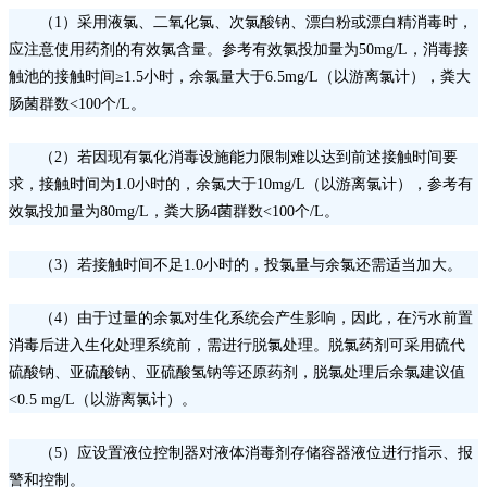
（
1）采用液氯、二氧化氯、次氯酸钠、漂白粉或漂白精消毒时，
应注意使用药剂的有效氯含量。参考有效氯投加量为50mg/L，消毒接
触池的接触时间≥1.5小时，余氯量大于6.5mg/L（以游离氯计），粪大
肠菌群数<100个/L。
（
2）若因现有氯化消毒设施能力限制难以达到前述接触时间要
求，接触时间为1.0小时的，余氯大于10mg/L（以游离氯计），参考有
效氯投加量为80mg/L，粪大肠4菌群数<100个/L。
（
3）若接触时间不足1.0小时的，投氯量与余氯还需适当加大。
（
4）由于过量的余氯对生化系统会产生影响，因此，在污水前置
消毒后进入生化处理系统前，需进行脱氯处理。脱氯药剂可采用硫代
硫酸钠、亚硫酸钠、亚硫酸氢钠等还原药剂，脱氯处理后余氯建议值
<0.5 mg/L（以游离氯计）。
（
5）应设置液位控制器对液体消毒剂存储容器液位进行指示、报
警和控制。