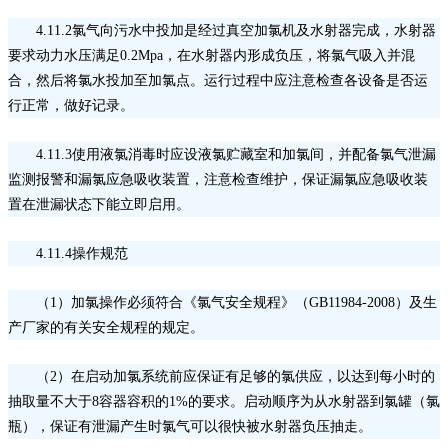
4.11.2氯气向污水中投加是经过真空加氯机及水射器完成，水射器
要求动力水压满足0.2Mpa，在水射器内形成负压，将氯气吸入并混
合，然后将氯水投加至加氯点。运行过程中应注意检查各设备是否运
行正常，做好记录。
4.11.3使用液氯消毒时应设液氯贮藏室和加氯间，并配备氯气泄漏
监测报警和漏氯应急吸收装置，注意检查维护，保证漏氯应急吸收装
置在泄漏状态下能立即启用。
4.11.4操作规范
（
1）加氯操作必须符合《氯气安全规程》（GB11984-2008）及生
产厂家的有关安全规程的规定。
（
2）在启动加氯系统前应保证有足够的氯供应，以达到每小时的
抽取量不大于8容器容积的1%的要求。启动顺序为从水射器到氯罐（氯
瓶），保证有泄漏产生时氯气可以很快被水射器负压抽走。