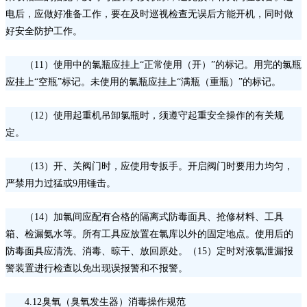
电后，应做好准备工作，要在及时巡视检查无误后方能开机，同时做
好安全防护工作。
（
11）使用中的氯瓶应挂上“正常使用（开）”的标记。用完的氯瓶
应挂上“空瓶”标记。未使用的氯瓶应挂上“满瓶（重瓶）”的标记。
（
12）使用起重机吊卸氯瓶时，须遵守起重安全操作的有关规
定。
（
13）开、关阀门时，应使用专扳手。开启阀门时要用力均匀，
严禁用力过猛或9用锤击。
（
14）加氯间应配有合格的隔离式防毒面具、抢修材料、工具
箱、检漏氨水等。所有工具应放置在氯库以外的固定地点。使用后的
防毒面具应清洗、消毒、晾干、放回原处。（15）定时对液氯泄漏报
警装置进行检查以免出现误报警和不报警。
4.12臭氧（臭氧发生器）消毒操作规范