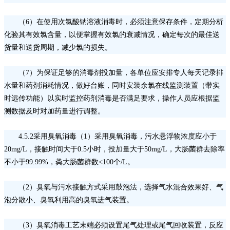
（
6）在使用次氯酸钠溶液消毒时，必须注意保存条件，定期分析
化验其有效氯含量，以便掌握有效氯的衰减情况，确定每次的最佳送
货量和送货周期，减少氯的损失。
（
7）为保证足够的消毒剂投加量，各单位应安排专人每天记录排
水量和药剂消耗情况，做好台账，同时安装余氯在线监测装置（带实
时远传功能）以实时监控药剂消毒是否满足要求，操作人员应根据监
测数据及时对加药量进行调整。
4.5.2采用臭氧消毒（1）采用臭氧消毒，污水悬浮物浓度应小于
20mg/L，接触时间大于0.5小时，投加量大于50mg/L，大肠菌群去除率
不小于99.99%，粪大肠菌群数<100个/L。
（
2）臭氧与污水接触方式采用鼓泡法，选择气水混合效果好、气
泡分散小、臭氧利用高的臭氧进气装置。
（
3）臭氧消毒工艺末端必须设置尾气处理或尾气回收装置，反应