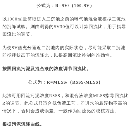
公式为：
R=SV/（100-SV）
以
1000ml量筒取进入二沉池之前的曝气池混合液模拟二沉池
的沉降试验。则由测得的SV30值可以计算回流比，用于指导
回流比的调节。
为使
SV值充分逼近二沉池内的实际状态，尽可能采取二沉池
即搅拌状态下的沉降比，以提高回流比控制的准确性。
按照回流污泥及混合液的浓度调节回流比。
公式为：
R=MLSS/（RSSS-MLSS）
此法可用回流污泥浓度
RSSS，和混合液浓度MLSS指导回流比
R的调节。此公式只适合低负荷工艺，即进水的悬浮物不高的
情况下，否则会造成误差。一般作为回流比的校核方法。
根据污泥沉降曲线。