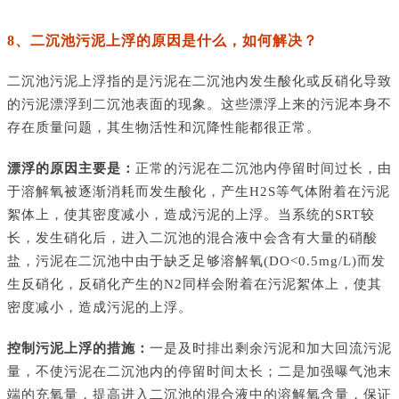
8、二沉池污泥上浮的原因是什么，如何解决？
二沉池污泥上浮指的是污泥在二沉池内发生酸化或反硝化导致
的污泥漂浮到二沉池表面的现象。这些漂浮上来的污泥本身不
存在质量问题，其生物活性和沉降性能都很正常。
漂浮的原因主要是：
正常的污泥在二沉池内停留时间过长，由
于溶解氧被逐渐消耗而发生酸化，产生
H2S等气体附着在污泥
絮体上，使其密度减小，造成污泥的上浮。当系统的SRT较
长，发生硝化后，进入二沉池的混合液中会含有大量的硝酸
盐，污泥在二沉池中由于缺乏足够溶解氧(DO<0.5mg/L)而发
生反硝化，反硝化产生的N2同样会附着在污泥絮体上，使其
密度减小，造成污泥的上浮。
控制污泥上浮的措施：
一是及时排出剩余污泥和加大回流污泥
量，不使污泥在二沉池内的停留时间太长；二是加强曝气池末
端的充氧量，提高进入二沉池的混合液中的溶解氧含量，保证