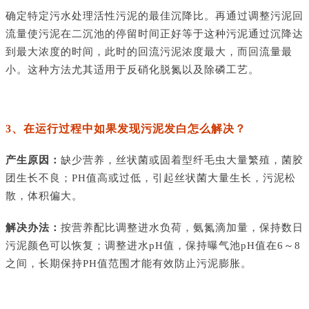
确定特定污水处理活性污泥的最佳沉降比。再通过调整污泥回
流量使污泥在二沉池的停留时间正好等于这种污泥通过沉降达
到最大浓度的时间，此时的回流污泥浓度最大，而回流量最
小。这种方法尤其适用于反硝化脱氮以及除磷工艺。
3、在运行过程中如果发现污泥发白怎么解决？
产生原因：
缺少营养，丝状菌或固着型纤毛虫大量繁殖，菌胶
团生长不良；
PH值高或过低，引起丝状菌大量生长，污泥松
散，体积偏大。
解决办法：
按营养配比调整进水负荷，氨氮滴加量，保持数日
污泥颜色可以恢复；调整进水
pH值，保持曝气池pH值在6～8
之间，长期保持PH值范围才能有效防止污泥膨胀。