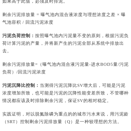
如果高于此值，必须及时排泥。
剩余污泥排放量
= 曝气池内混合液浓度与理想浓度之差 × 曝
气池容积 / 回流污泥浓度
污泥负荷控制：
按照曝气池内污泥量不变的原则，根据污泥负
荷计算污泥的产量，并将新产生的污泥全部从系统中排放出
去。
剩余污泥排放量
=（曝气池内混合液污泥量-进水BOD5量/污泥
负荷）/回流污泥浓度
污泥沉降比控制：
当测得污泥沉降比
SV增大后，可能是污泥
浓度增加所致，也可能是污泥的沉降性能变差所致，不管哪种
情况都应该及时排除剩余污泥，保证SV的相对稳定。
实践证明，对以脱氮除磷为重点的的城市污水来说，用污泥龄
（
SRT）控制剩余污泥排放量（Q）是一种较理想的方法。