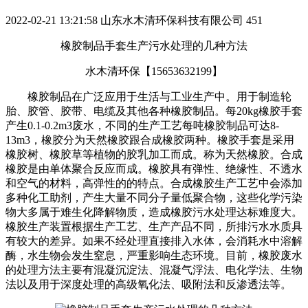
2022-02-21 13:21:58
山东水木清环保科技有限公司
451
橡胶制品手套生产污水处理的几种方法
水木清环保【
15653632199】
橡胶制品在广泛应用于生活与工业生产中。用于制造轮
胎、胶管、胶带、电缆及其他各种橡胶制品。每
20kg
橡胶手套
产生
0.1-0.2m3废水，不同的生产工艺每吨
橡胶制品可达
8-
13m3，
橡胶分为天然橡胶跟合成橡胶两种。橡胶手套是采用
橡胶树、橡胶草等植物的胶乳加工而成。称为天然橡胶。合成
橡胶是由单体聚合反应而成。橡胶具有弹性、绝缘性、不透水
和空气的材料，高弹性的的特点。合成橡胶生产工艺中会添加
多种化工助剂，产生大量不同分子量低聚合物，这些化学污染
物大多属于难生化降解物质，造成橡胶污水处理达标难度大。
橡胶生产装置根据生产工艺、生产产品不同，所排污水水质具
有较大的差异。如果不经处理直接排入水体，会消耗水中溶解
酶，水生物会发生窒息，严重影响生态环境。目前，橡胶废水
的处理方法主要有混凝沉淀法、混凝气浮法、电化学法、生物
法以及用于深度处理的高级氧化法、吸附法和反渗透法等。