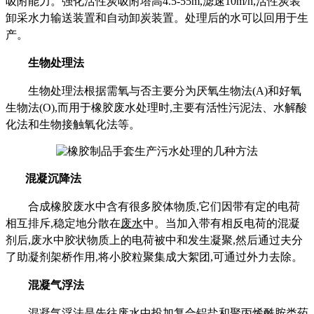
吸附能力。强化活性炭吸附塔高4.5-55m,滤速10m/h,活性炭装
卸采水力输送装置和自动卸炭装置。处理后的水可以回用于生
产
。
生物处理法
生物处理法根据需氧与否主要分为厌氧生物法(A)和好氧
生物法(O),而用于橡胶废水处理时,主要有活性污泥法、水解酸
化法和生物接触氧化法等。
混凝沉降法
合成橡胶废水中含有很多胶体物质,它们因带有定的电荷
相互排斥,稳定地分散在
废水
中。当加入带有相反电荷的混凝
剂后
,
废水中胶状物质上的电荷被中和发生凝聚
,然后通过夫分
了助凝剂架桥作用,将小胶粒聚集成大絮团,可通过外力去除。
混凝气浮法
混凝气浮法是先往废水中投加复合铝盐和聚丙烯酰胺类药