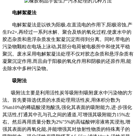
电解絮凝法
电解絮凝法是以铁为阳极,在直流电的作用下,阳极溶蚀,产
生Fe2+,再经过一系列水解、聚合及铁的氧化过程,使废水中的
胶态杂质和悬浮杂质发生絮凝沉淀而得到分离。同时,带电的
污染物颗粒在电场上泳动,其部分电荷被电极所中和使其平稳
聚沉。废水采用电解絮凝法处理不仅对胶态杂质和悬浮杂质有
凝聚沉淀作用,而且由于阳极的氧化作用和阴极的还原作用,能
去除水中多种污染物。
吸附法
吸附法主要是利用活性炭等吸附剂吸附废水中污染物的方
法。首先要筛选优质的水质处理用活性炭
,用体积分数为
5%m10%的稀硫酸浸泡酸洗,强化其表面的吸附能力,进·步强化
其活性,打通其中孔与孔之间的通道,可增强其吸附能力15%左
右。然后再用质量分数为2%"5%的高锰酸钾溶液将其浸泡,增
强其表面的再氧化能,并能增强其对放射性物质的特殊离子的